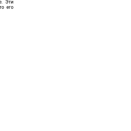
е. Эти
то его