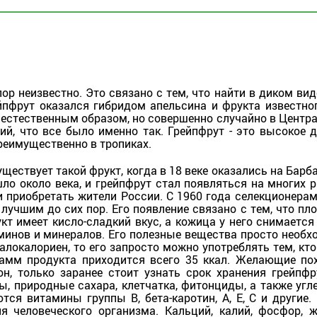
ор неизвестно. Это связано с тем, что найти в диком вид
йпфрут оказался гибридом апельсина и фрукта известног
 естественным образом, но совершенно случайно в Центр
ий, что все было именно так. Грейпфрут - это высокое д
преимущественно в тропиках.
уществует такой фрукт, когда в 18 веке оказались на Барб
шло около века, и грейпфрут стал появляться на многих 
и приобретать жители России. С 1960 года селекционера
лучшим до сих пор. Его появление связано с тем, что пл
т имеет кисло-сладкий вкус, а кожица у него снимается
аминов и минералов. Его полезные вещества просто необ
алокалориен, то его запросто можно употреблять тем, кто
амм продукта приходится всего 35 ккал. Желающие по
н, только заранее стоит узнать срок хранения грейпфр
ы, природные сахара, клетчатка, фитонциды, а также угл
ся витамины группы В, бета-каротин, А, Е, С и другие.
 человеческого организма. Кальций, калий, фосфор, ж