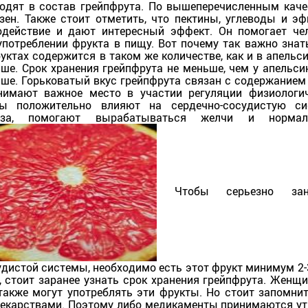
входят в состав грейпфрута. По вышеперечисленным кач
зен. Также стоит отметить, что пектины, углеводы и э
действие и дают интересный эффект. Он помогает че
употреблении фрукта в пищу. Вот почему так важно знат
уктах содержится в таком же количестве, как и в апельси
ше. Срок хранения грейпфрута не меньше, чем у апельсин
ше. Горьковатый вкус грейпфрута связан с содержанием
анимают важное место в участии регуляции физиологи
ды положительно влияют на сердечно-сосудистую сис
роза, помогают вырабатываться желчи и нормал
Чтобы серьезно заня
дистой системы, необходимо есть этот фрукт минимум 2-
, стоит заранее узнать срок хранения грейпфрута. Женщ
акже могут употреблять эти фрукты. Но стоит запомнит
лекарствами. Поэтому либо медикаменты принимаются ут