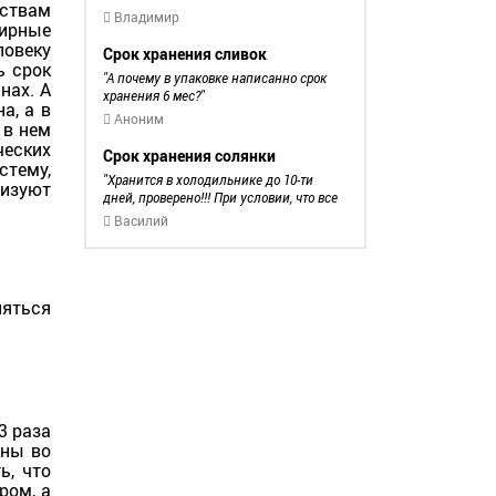
ествам
вручную. Спасибо!
поставил в стол и уехал на год в
Владимир
фирные
командировку, вернулся и забыл про
ловеку
нее сейчас разбирал на кухне и нашел
Срок хранения сливок
масло оно закрыто ,чо можно с ним
ь срок
А почему в упаковке написанно срок
делать
нах. А
хранения 6 мес?
а, а в
Аноним
 в нем
ческих
Срок хранения солянки
тему,
Хранится в холодильнике до 10-ти
изуют
дней, проверено!!! При условии, что все
хорошо обжарено, продукты свежие, и
Василий
набирать порции из кастрюли - чистым
половником! Вкус практически не
меняется!...
ться
3 раза
ины во
ь, что
ром, а