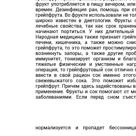
фрукт употребляется в пищу вечером, ил
времен. Дезинфекция ран, помощь при о
грейпфрута. Во фрукте использовали не то
широко известен в диетологии. Фрукты 
лечебные свойства, так как срок хранен
начинают портиться. У них длительный 
Народная медицина также признает грейп
печени, кишечника, а также можно сни
грейпфрута, то это поможет простимулир
возникнуть запоры, а также другие про
иммунитет, тонизирует организм и благ
тяжелые физические и умственные нагр
операция, то грейпфрутовый сок отличн
ввести в свой рацион сок именно этог
свежевыжатого сока. Это поможет изб
грейпфрут. Причем здесь задействованы вс
применение. Фрукты и сок помогают от м
заболеваниями. Если перед сном съес
нормализуется и пропадет бессонни