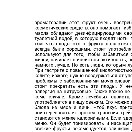
ароматерапии этот фрукт очень востре
косметических средств, оно помогает изб
масла обладают дезинфицирующими свой
туалетной водой, в которую входят ноты 
тем, что плоды этого фрукта являются 
всегда были хорошими, стоит употребл
используют для того, чтобы избавиться 
жизни, начинает появляться активность, 
намного лучше. Но есть люди, которым л
При гастрите с повышенной кислотностью,
колите, изжоге, нужно воздержаться от у
проблемы с заболеваниями мочеполовой 
стоит прекратить есть эти плоды. У н
аллергия на цитрусовые. Также важно не 
коме случае. Кроме лечебных свойств,
употребляется в пищу свежим. Его можно 
блюда из мяса и дичи. Чтоб вкус приг
поинтересоваться сроком хранения грей
становятся менее калорийными. Если здор
меню. Он будет тонизировать и насыщать
свежие фрукты рекомендуется слишком д