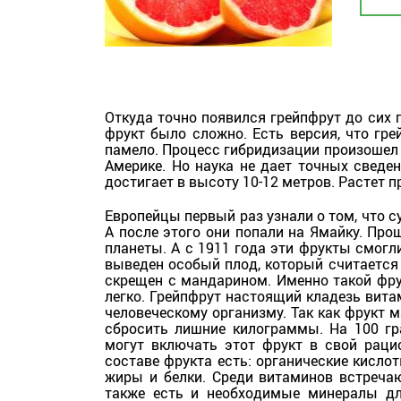
Откуда точно появился грейпфрут до сих п
фрукт было сложно. Есть версия, что гре
памело. Процесс гибридизации произошел
Америке. Но наука не дает точных сведен
достигает в высоту 10-12 метров. Растет 
Европейцы первый раз узнали о том, что с
А после этого они попали на Ямайку. Про
планеты. А с 1911 года эти фрукты смогл
выведен особый плод, который считается 
скрещен с мандарином. Именно такой фрук
легко. Грейпфрут настоящий кладезь вит
человеческому организму. Так как фрукт м
сбросить лишние килограммы. На 100 гр
могут включать этот фрукт в свой рацио
составе фрукта есть: органические кислот
жиры и белки. Среди витаминов встречают
также есть и необходимые минералы для