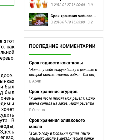
2018-01-27 16:00:00
0
Срок хранения чайного гриба
2018-01-19 15:05:00
2
е этот
ПОСЛЕДНИЕ КОММЕНТАРИИ
о, как
альной
ерево,
Срок годности кока-колы
Нашел у себя старую банку в рюкзаке о
адосе.
которой соответственно забыл. Так вот,
на банке написано с 01.09.2019 по
рынках
Арчи
01.09.2020 Так срок хранения год, или
ми был
все таки пол года?
Срок хранения огурцов
од был
 очень
У меня часто просят мой рецепт. Одно
ходимы
время солила на заказ. Наши рецепты
 хочет
схожие. У Вас нашла способ упростить
Оксана
мой рецепт, а Вам могу подсказать
худеть
добавлять соль прямо в банки, банку
ута. В
Срок хранения оливкового
наполняю водой под краном, закрываю
еводы,
масла
пластиковой крышкой и 5-7 секунд
 Здесь
встряхиваю. И так следующую... Гораздо
в 2015 году в Испании купил 1литр
елезо,
быстрее, чем размешивать соль
оливкого масла в металической банке