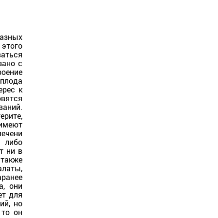
разных
 этого
ваться
зано с
роение
 плода
ерес к
овятся
ваний.
ерите,
 имеют
печени
ь либо
т ни в
 также
алаты,
аранее
а, они
ет для
ий, но
 то он