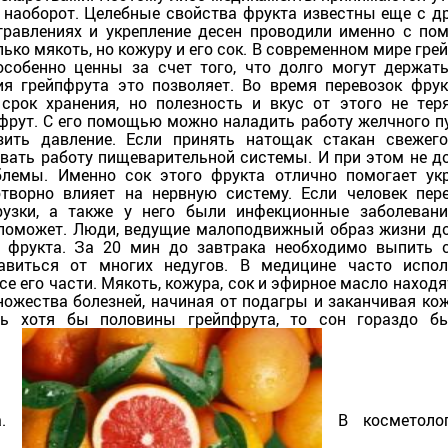
и наоборот. Целебные свойства фрукта известны еще с д
травлениях и укрепление десен проводили именно с п
лько мякоть, но кожуру и его сок. В современном мире гре
особенно ценны за счет того, что долго могут держат
ия грейпфрута это позволяет. Во время перевозок фру
срок хранения, но полезность и вкус от этого не тер
фрут. С его помощью можно наладить работу желчного п
зить давление. Если принять натощак стакан свежег
овать работу пищеварительной системы. И при этом не 
блемы. Именно сок этого фрукта отлично помогает ук
отворно влияет на нервную систему. Если человек пер
узки, а также у него были инфекционные заболеван
о поможет. Люди, ведущие малоподвижный образ жизни 
о фрукта. За 20 мин до завтрака необходимо выпить 
авиться от многих недугов. В медицине часто испол
е его части. Мякоть, кожура, сок и эфирное масло находя
ножества болезней, начиная от подагры и заканчивая к
ть хотя бы половины грейпфрута, то сон гораздо бы
ца.
В косметоло