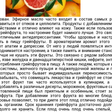
бован. Эфирное масло часто входит в состав самых 
авиться от отеков и целлюлита. Продукты с добавлением
ствами и отлично влияют на кожу. Также если пользо
грейпфрута, то настроение будет намного лучше. Это свя
отличными антидепрессантами. Чтобы здоровье и наст
ять в пищу грейпфруты. В ароматерапии аромат этого
от апатии и депрессии. От него у людей появляться инт
поднимается настроение, а также память и внимание стан
учше не кушать эти фрукты. Это связано с рядом заболе
 язве желудка и двенадцатиперстной кишки, нефрите, энт
потребления грейпфрутов в пищу. А также людям, которые
системы, желчного пузыря и поджелудочной железы и 
екоторых просто бывает индивидуальная переносимост
забывать, что совмещать лекарства и грейпфрут не стои
 этот фрукт так часто используется в кулинарии, а
добавлять в различные десерты, мороженое, фруктовые с
отовленной пищи был приятным и особенным, стоит з
пфрута. При добавлении этого фрукта во многие блюд
овье позволяет, то при диете этот плод отлично подойд
 организм. Срок хранения грейпфрута достаточно долг
олго не хранить. Если плод очень плод очень спелый,