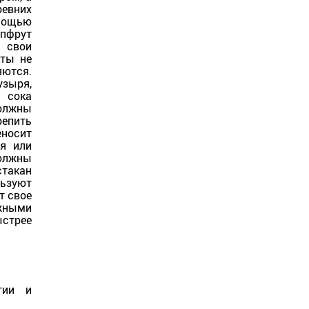
ревних
омощью
йпфрут
ь свои
кты не
яются.
узыря,
о сока
должны
репить
еносит
ия или
должны
стакан
ьзуют
т свое
ожными
стрее
гии и