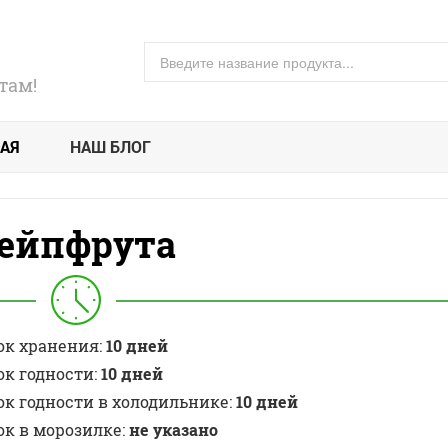
там!
АЯ
НАШ БЛОГ
рейпфрута
ок хранения:
10 дней
ок годности:
10 дней
ок годности в холодильнике:
10 дней
ок в морозилке:
не указано