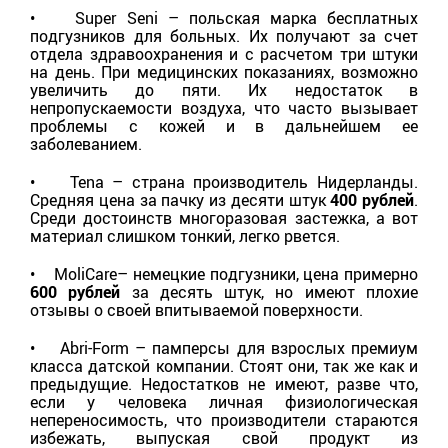
• Super Seni – польская марка бесплатных
подгузников для больных. Их получают за счет
отдела здравоохранения и с расчетом три штуки
на день. При медицинских показаниях, возможно
увеличить до пяти. Их недостаток в
непропускаемости воздуха, что часто вызывает
проблемы с кожей и в дальнейшем ее
заболеванием.
• Tena – страна производитель Нидерланды.
Средняя цена за пачку из десяти штук
400 рублей
.
Среди достоинств многоразовая застежка, а вот
материал слишком тонкий, легко рвется.
• MoliCare– немецкие подгузники, цена примерно
600 рублей
за десять штук, но имеют плохие
отзывы о своей впитываемой поверхности.
• Abri-Form – памперсы для взрослых премиум
класса датской компании. Стоят они, так же как и
предыдущие. Недостатков не имеют, разве что,
если у человека личная физиологическая
непереносимость, что производители стараются
избежать, выпуская свой продукт из