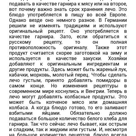
подавать в качестве гарнира к мясу или на второе,
вот почему важно знать срок хранения лечо. Это
блюдо употребляется в пищу во всей Европе.
Однако везде оно немного разное. В Германии
решили не изменять традициям и используют
оригинальный рецепт. Оно употребляется в
качестве гарнира. Зато, если обратиться к
русскому рецепту, то он полная
противоположность оригиналу. Также этот
продукт считается скорее заготовкой на зиму и
используется в качестве закуски. Хозяйки
добавляют к оригинальным ингредиентам и
другие продукты. Здесь может быть жареный лук,
кабачки, морковь, молотый перец. Чтобы сделать
лечо густым, принято добавлять помидоры в
самом конце. Но изменения рецептуры в
современном мире коснулись и Венгрии. Теперь в
лечо могут добавлять колбасные продукты. Это
может быть копченое мясо или домашняя
колбаса. А когда блюдо готово, то его заливают
взбитыми яйцами. Обязательно должно
подаваться большое количество белого хлеба для
гарнира. Так что сейчас лечо бывает, как острым
и сладким, так и жидким или густым. И, несмотря
на большое количество рецептов, блюдо всегда